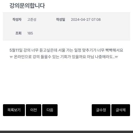
강의문의합니다
작성자
고준성
작성일
2024-04-27 07:08
조회
185
5월11일 강의 너무 듣고싶은데 서울 가는 일정 맞추기가 너무 빡빡해서요
ㅠ 온라인으로 강의 들을수 있는 기회가 있을까요 아님 나중에라도..ㅠ
목록보기
이전
다음
글수정
글삭제