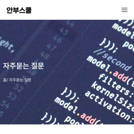
콘
Main
텐
Men
츠
로
건
너
뛰
기
자주묻는 질문
홈/ 자주묻는 질문